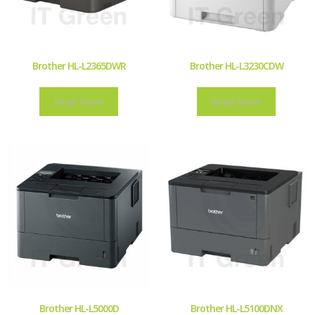
Brother HL-L2365DWR
Brother HL-L3230CDW
Read more
Read more
Brother HL-L5000D
Brother HL-L5100DNX