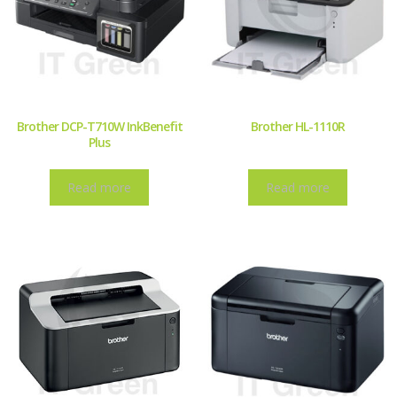
Brother DCP-T710W InkBenefit
Brother HL-1110R
Plus
Read more
Read more