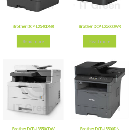
Brother DCP-L2540DNR
Brother DCP-L2560DWR
Read more
Read more
Brother DCP-L3550CDW
Brother DCP-L5500DN