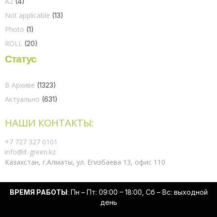
A2
(4)
Not applicable
(13)
Photo
(1)
ROLL
(20)
Статус
В Архиве
(1323)
Актуально
(631)
НАШИ КОНТАКТЫ:
+7 727 327 0101
info@it-green.kz
Казахстан, г.Алматы, ул. Егизбаева 13, офис 110
ВРЕМЯ РАБОТЫ
: Пн – Пт: 09:00 – 18:00, Сб – Вс: выходной
день