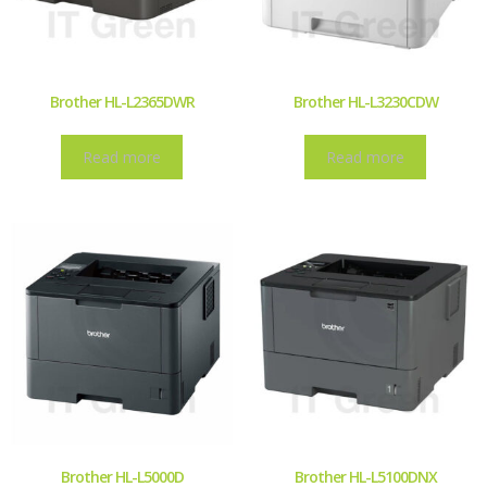
Brother HL-L2365DWR
Brother HL-L3230CDW
Read more
Read more
Brother HL-L5000D
Brother HL-L5100DNX