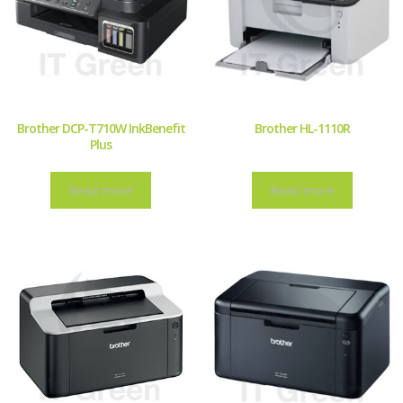
Brother DCP-T710W InkBenefit
Brother HL-1110R
Plus
Read more
Read more