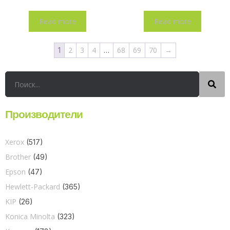
Read more
Read more
2
3
4
68
69
70
→
1
…
Производители
Xerox
(517)
Brother
(49)
Epson
(47)
Hewlett-Packard
(365)
KIP
(26)
Konica Minolta
(323)