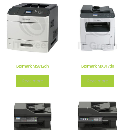
Lexmark MS812dn
Lexmark MX317dn
Read more
Read more