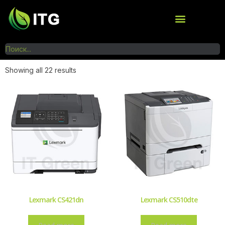
Showing all 22 results
Lexmark CS421dn
Lexmark CS510dte