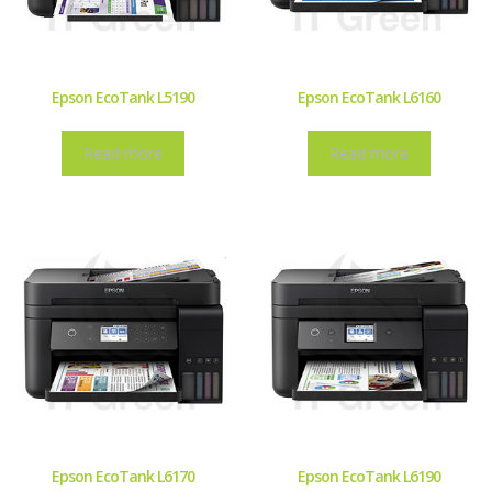
Epson EcoTank L5190
Epson EcoTank L6160
Read more
Read more
Epson EcoTank L6170
Epson EcoTank L6190