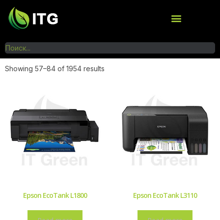
Showing 57–84 of 1954 results
Epson EcoTank L1800
Epson EcoTank L3110