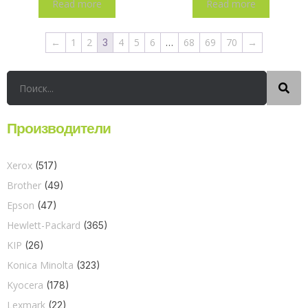
Read more
Read more
←
1
2
4
5
6
68
69
70
→
3
…
Производители
Xerox
(517)
Brother
(49)
Epson
(47)
Hewlett-Packard
(365)
KIP
(26)
Konica Minolta
(323)
Kyocera
(178)
Lexmark
(22)