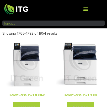
Showing 1765–1792 of 1954 results
Xerox VersaLink C8000W
Xerox VersaLink C9000