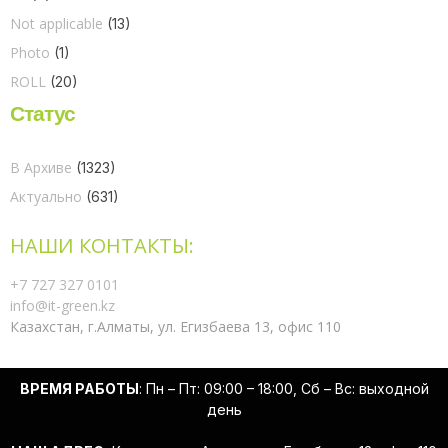
Not applicable
(13)
Photo
(1)
ROLL
(20)
Статус
В Архиве
(1323)
Актуально
(631)
НАШИ КОНТАКТЫ:
+7 727 327 0101
info@it-green.kz
Казахстан, г.Алматы, ул. Егизбаева 13, офис 110
ВРЕМЯ РАБОТЫ
: Пн – Пт: 09:00 – 18:00, Сб – Вс: выходной
день