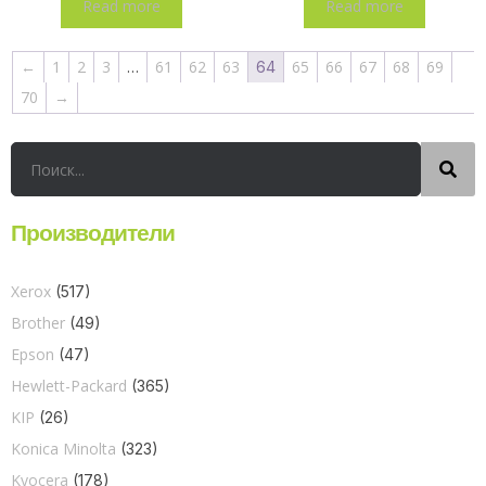
Read more
Read more
←
1
2
3
61
62
63
65
66
67
68
69
…
64
70
→
Производители
Xerox
(517)
Brother
(49)
Epson
(47)
Hewlett-Packard
(365)
KIP
(26)
Konica Minolta
(323)
Kyocera
(178)