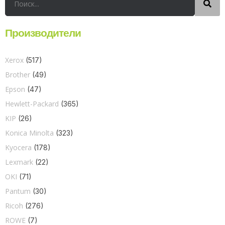
Производители
Xerox
(517)
Brother
(49)
Epson
(47)
Hewlett-Packard
(365)
KIP
(26)
Konica Minolta
(323)
Kyocera
(178)
Lexmark
(22)
OKI
(71)
Pantum
(30)
Ricoh
(276)
ROWE
(7)