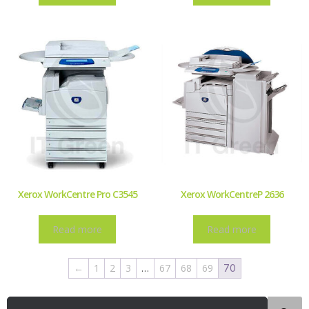
Xerox WorkCentre Pro C3545
Xerox WorkCentreP 2636
Read more
Read more
←
1
2
3
67
68
69
…
70