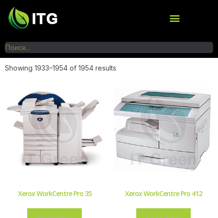
Showing 1933–1954 of 1954 results
Xerox WorkCentre Pro 35
Xerox WorkCentre Pro 412