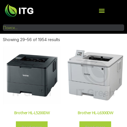
Showing 29–56 of 1954 results
Brother HL-L5200DW
Brother HL-L6300DW