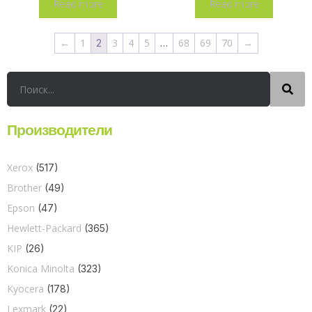
Read more
Read more
←
1
3
4
5
68
69
70
→
2
…
Производители
Xerox
(517)
Brother
(49)
Epson
(47)
Hewlett-Packard
(365)
KIP
(26)
Konica Minolta
(323)
Kyocera
(178)
Lexmark
(22)