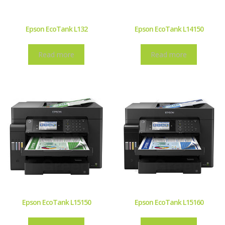
Epson EcoTank L132
Epson EcoTank L14150
Read more
Read more
Epson EcoTank L15150
Epson EcoTank L15160